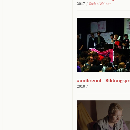
2017
/
Stefan Wolner
#unibrennt - Bildungspr
2010
/