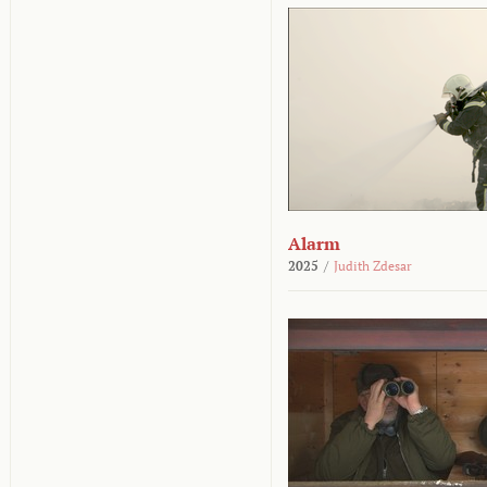
Alarm
2025
/
Judith Zdesar