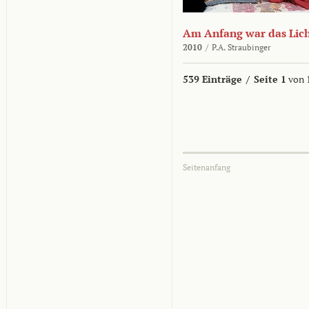
Am Anfang war das Lic
2010
/
P.A. Straubinger
539 Einträge
/
Seite 1
von 
Seitenanfang