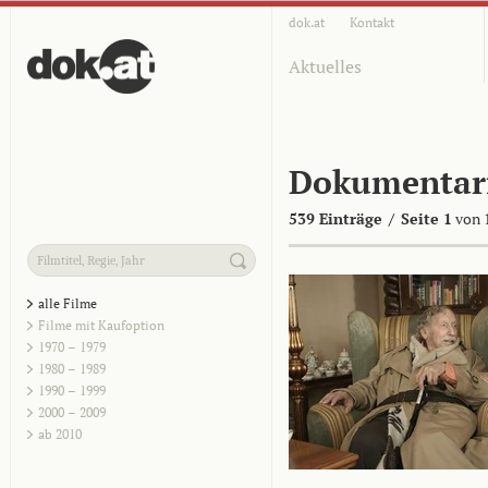
dok.at
Kontakt
Aktuelles
Dokumentar
539 Einträge
/
Seite 1
von 
alle Filme
Filme mit Kaufoption
1970 – 1979
1980 – 1989
1990 – 1999
2000 – 2009
ab 2010