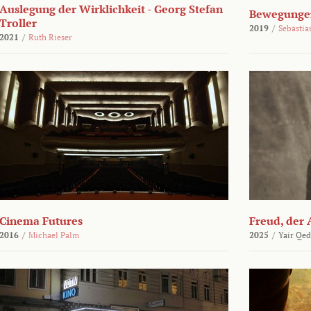
Auslegung der Wirklichkeit - Georg Stefan
Bewegungen
Troller
2019
/
Sebasti
2021
/
Ruth Rieser
Cinema Futures
Freud, der 
2016
/
Michael Palm
2025
/
Yair Qed