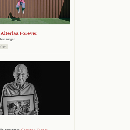
- Alterlaa Forever
leissinger
tlich
Weigensamer,
Christian Krönes