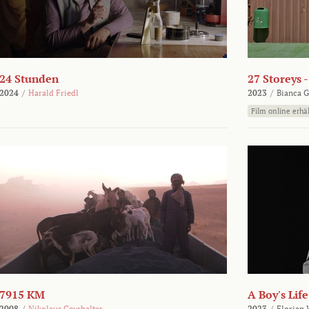
24 Stunden
27 Storeys 
2024
/
Harald Friedl
2023
/
Bianca G
Film online erhäl
7915 KM
A Boy's Life
2008
/
Nikolaus Geyrhalter
2023
/
Florian 