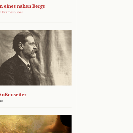
 eines nahen Bergs
an Brameshuber
Außenseiter
ar