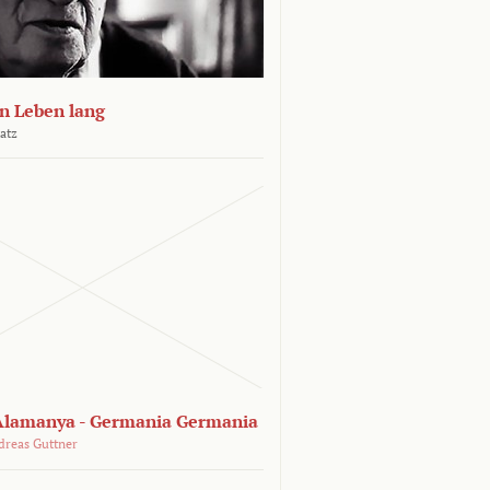
n Leben lang
atz
lamanya - Germania Germania
dreas Guttner