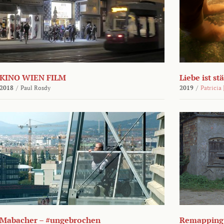
KINO WIEN FILM
Liebe ist st
2018
/
Paul Rosdy
2019
/
Patricia
Mabacher – #ungebrochen
Remapping 