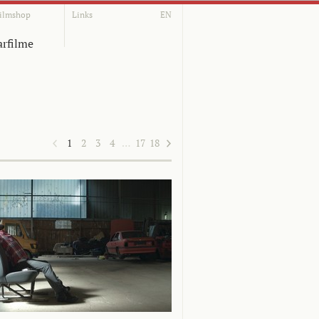
ilmshop
Links
EN
rfilme
1
2
3
4
…
17
18