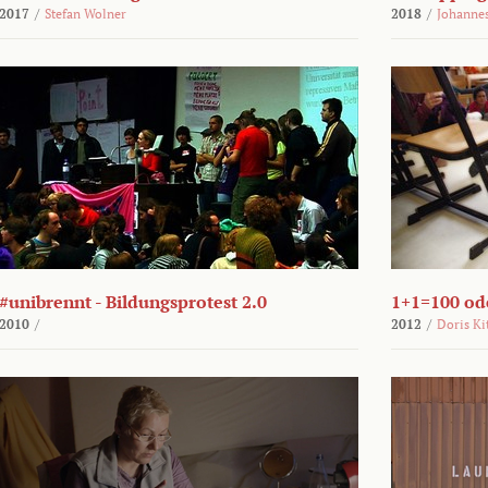
2017
/
Stefan Wolner
2018
/
Johannes
#unibrennt - Bildungsprotest 2.0
1+1=100 ode
2010
/
2012
/
Doris Ki