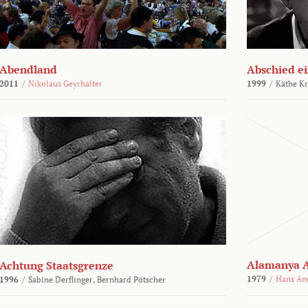
Abendland
Abschied ei
2011
/
Nikolaus Geyrhalter
1999
/
Käthe Kr
Alamanya A
Achtung Staatsgrenze
1979
/
Hans An
1996
/
Sabine Derflinger,
Bernhard Pötscher