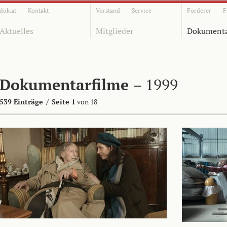
dok.at
Kontakt
Vorstand
Service
Förderer
F
Aktuelles
Mitglieder
Dokumenta
Dokumentarfilme
– 1999
539 Einträge
/
Seite 1
von 18