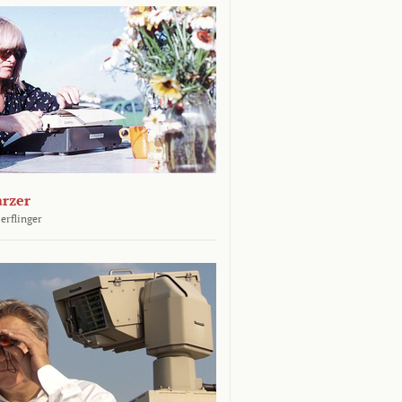
arzer
erflinger