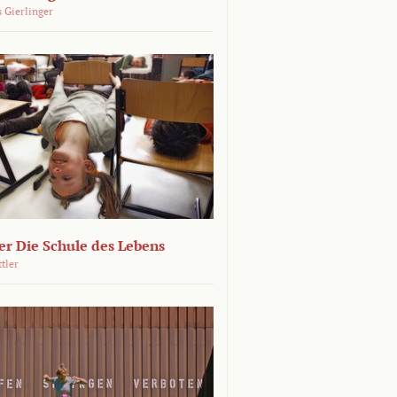
 Gierlinger
r Die Schule des Lebens
ttler