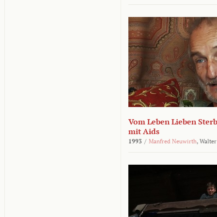
Vom Leben Lieben Sterb
mit Aids
1993
/
Manfred Neuwirth
,
Walter