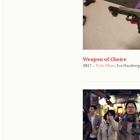
Weapon of Choice
2017
/
Fritz Ofner
,
Eva Hausberg