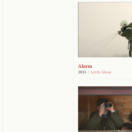
Alarm
2025
/
Judith Zdesar