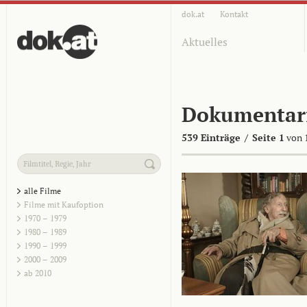
dok.at
Kontakt
Aktuelles
Dokumentar
539 Einträge
/
Seite 1
von 
alle Filme
Filme mit Kaufoption
1970 – 1979
1980 – 1989
1990 – 1999
2000 – 2009
ab 2010