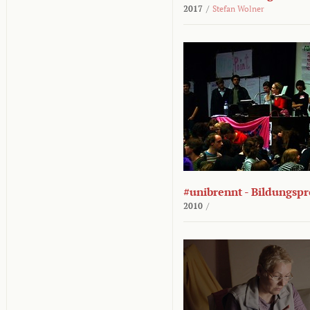
2017
/
Stefan Wolner
#unibrennt - Bildungspr
2010
/