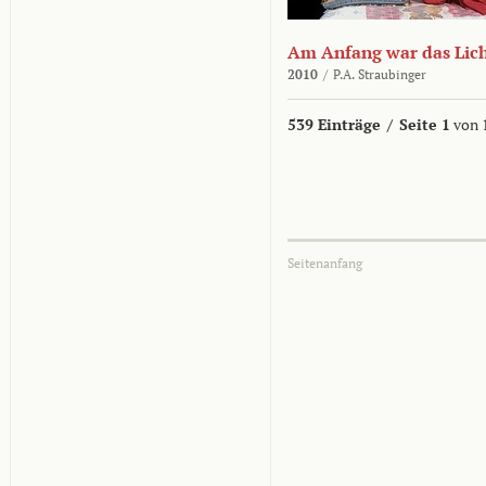
Am Anfang war das Lic
2010
/
P.A. Straubinger
539 Einträge
/
Seite 1
von 
Seitenanfang