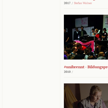
2017
/
Stefan Wolner
#unibrennt - Bildungspr
2010
/