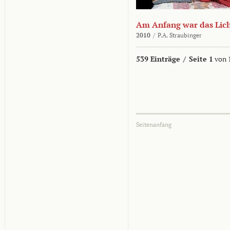
Am Anfang war das Lic
2010
/
P.A. Straubinger
539 Einträge
/
Seite 1
von 
Seitenanfang