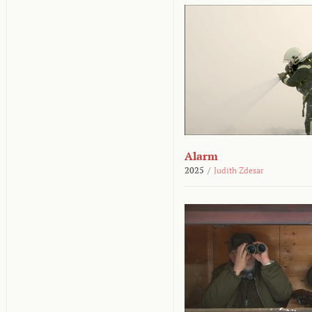
Alarm
2025
/
Judith Zdesar