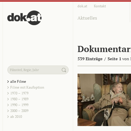
dok.at
Kontakt
Aktuelles
Dokumentar
539 Einträge
/
Seite 1
von 
alle Filme
Filme mit Kaufoption
1970 – 1979
1980 – 1989
1990 – 1999
2000 – 2009
ab 2010