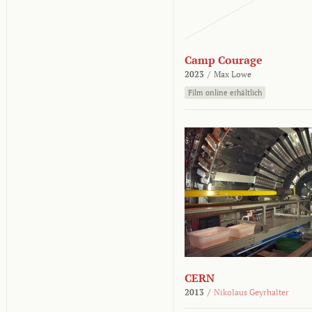
Camp Courage
2023
/
Max Lowe
Film online erhältlich
CERN
2013
/
Nikolaus Geyrhalter