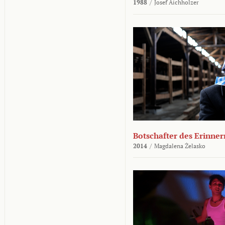
1988
/
Josef Aichholzer
Botschafter des Erinner
2014
/
Magdalena Żelasko