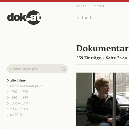
dok.at
Kontakt
Aktuelles
Dokumentar
539 Einträge
/
Seite 3
von 
alle Filme
Filme mit Kaufoption
1970 – 1979
1980 – 1989
1990 – 1999
2000 – 2009
ab 2010