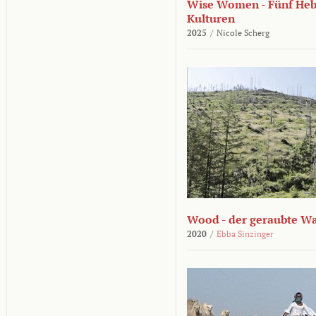
Wise Women - Fünf He
Kulturen
2025
/
Nicole Scherg
Wood - der geraubte W
2020
/
Ebba Sinzinger