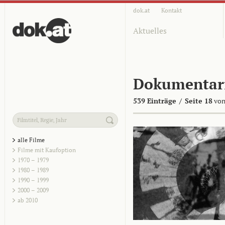
dok.at
Kontakt
Aktuelles
Dokumentar
539 Einträge
/
Seite 18
von
alle Filme
Filme mit Kaufoption
1970 – 1979
1980 – 1989
1990 – 1999
2000 – 2009
ab 2010