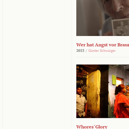
Wer hat Angst vor Brau
2023
/
Günter Schwaiger
Whores´Glory