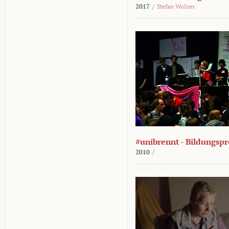
2017
/
Stefan Wolner
#unibrennt - Bildungspr
2010
/