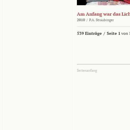
Am Anfang war das Lic
2010
/
P.A. Straubinger
539 Einträge
/
Seite 1
von 
Seitenanfang