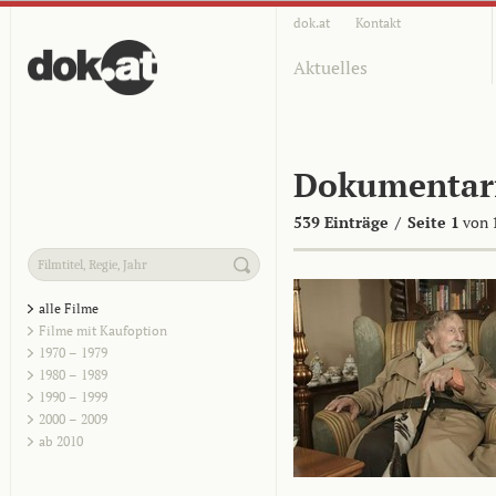
dok.at
Kontakt
Aktuelles
Dokumentar
539 Einträge
/
Seite 1
von 
alle Filme
Filme mit Kaufoption
1970 – 1979
1980 – 1989
1990 – 1999
2000 – 2009
ab 2010