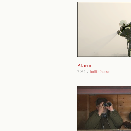
Alarm
2025
/
Judith Zdesar