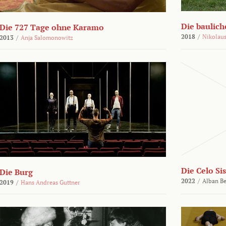
Die bauli
Die 727 Tage ohne Karamo
2018
/
Nikolaus
2013
/
Anja Salomonowitz
Die Celo Sis
Die Burg
2022
/
Alban Be
2019
/
Hans Andreas Guttner