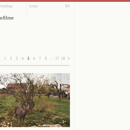
ilmshop
Links
EN
rfilme
1
2
3
4
5
6
7
8
…
17
18