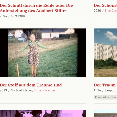
Der Schnitt durch die Kehle oder Die
Der Schönst
Auferstehung des Adalbert Stifter
2020
/
Elke Gr
2003
/
Kurt Palm
Der Stoff aus dem Träume sind
Der Traum d
2019
/
Michael Rieper,
Lotte Schreiber
1996
/
Leopold
Film online erhäl