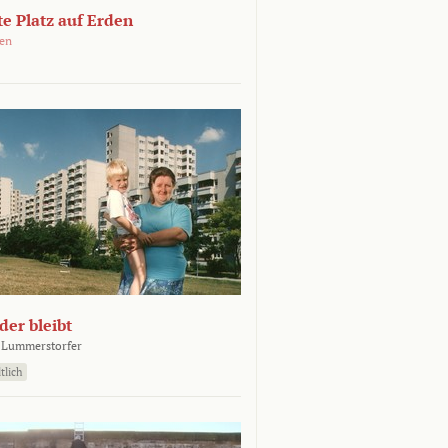
e Platz auf Erden
oen
er bleibt
 Lummerstorfer
tlich