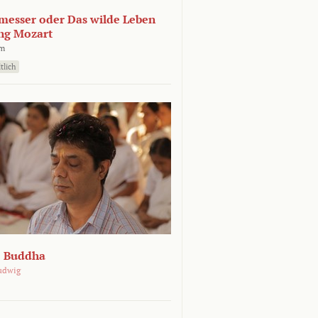
esser oder Das wilde Leben
ng Mozart
lm
tlich
e Buddha
udwig