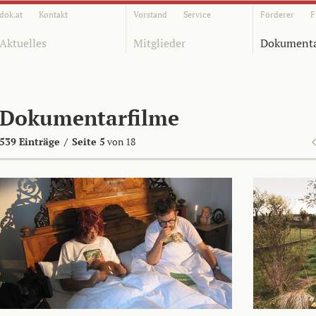
dok.at
Kontakt
Vorstand
Service
Förderer
F
Aktuelles
Mitglieder
Dokumenta
Dokumentarfilme
539 Einträge
/
Seite 5
von 18