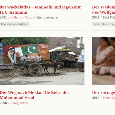
der wackelatlas – sammeln und jagen mit
Der Wadenm
H. C. Artmann
des Wolfga
2001
/
Katharina Copony
,
Emily Artmann
2004
/
Kurt Pa
Film online erhältlich
Film online erhäl
Der Weg nach Mekka. Die Reise des
Der zornig
Muhammad Asad
2016
/
Stefan L
2008
/
Georg Misch