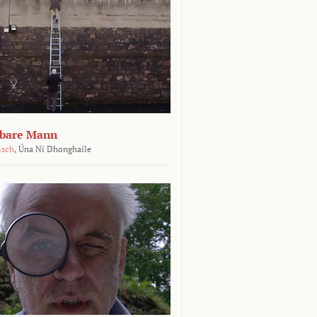
tbare Mann
isch
,
Úna Ní Dhonghaíle