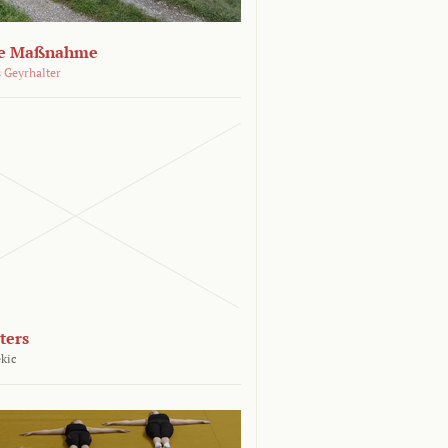
che Maßnahme
 Geyrhalter
ters
kic