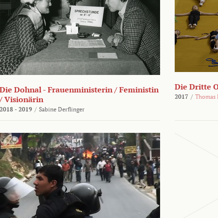
Die Dritte 
Die Dohnal - Frauenministerin / Feministin
2017
/
Thomas 
/ Visionärin
2018 - 2019
/
Sabine Derflinger