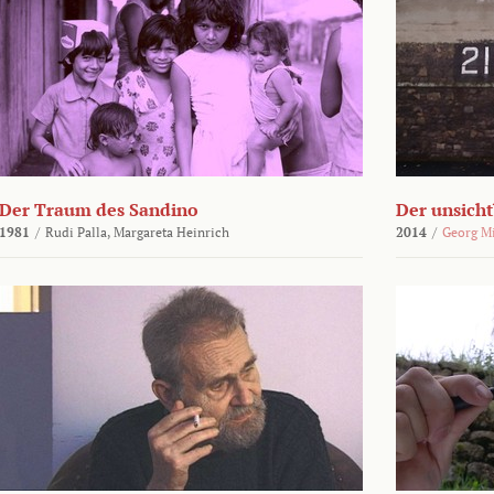
Der Traum des Sandino
Der unsich
1981
/
Rudi Palla,
Margareta Heinrich
2014
/
Georg M