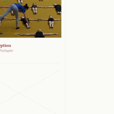
Option
Fürhapter