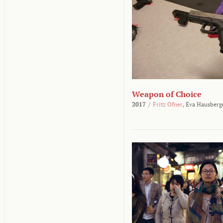
Weapon of Choice
2017
/
Fritz Ofner
,
Eva Hausberg