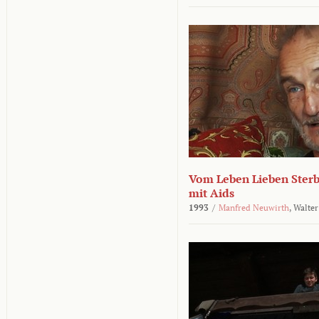
Vom Leben Lieben Sterb
mit Aids
1993
/
Manfred Neuwirth
,
Walter