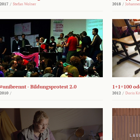
2017
/
Stefan Wolner
2018
/
Johannes
#unibrennt - Bildungsprotest 2.0
1+1=100 ode
2010
/
2012
/
Doris Ki