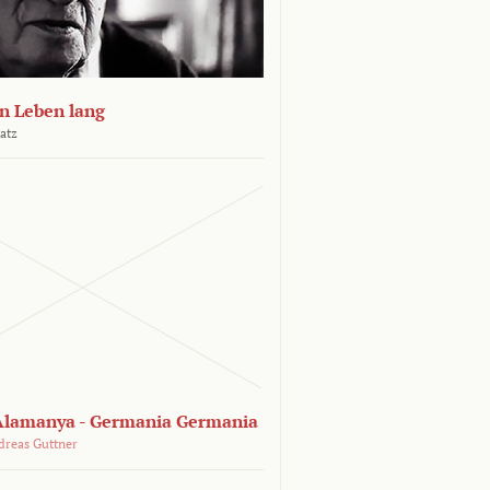
n Leben lang
atz
lamanya - Germania Germania
dreas Guttner