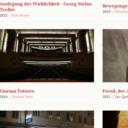
Auslegung der Wirklichkeit - Georg Stefan
Bewegungen
Troller
2019
/
Sebasti
2021
/
Ruth Rieser
Cinema Futures
Freud, der 
2016
/
Michael Palm
2025
/
Yair Qed