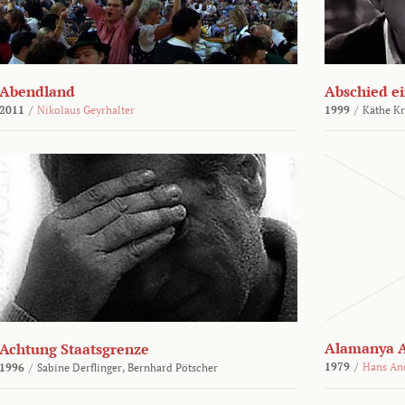
Abendland
Abschied ei
2011
/
Nikolaus Geyrhalter
1999
/
Käthe Kr
Alamanya A
Achtung Staatsgrenze
1979
/
Hans An
1996
/
Sabine Derflinger,
Bernhard Pötscher