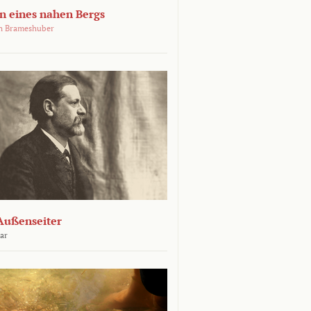
 eines nahen Bergs
an Brameshuber
Außenseiter
ar