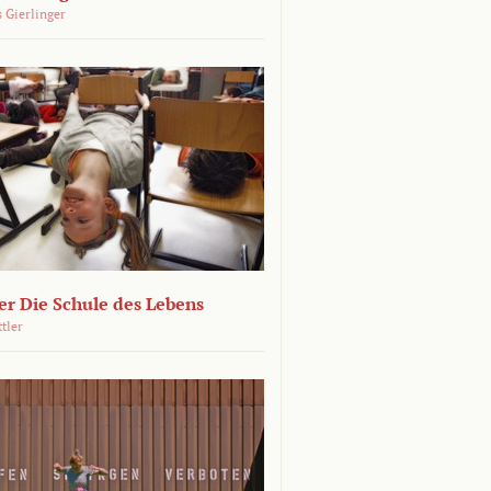
 Gierlinger
r Die Schule des Lebens
ttler