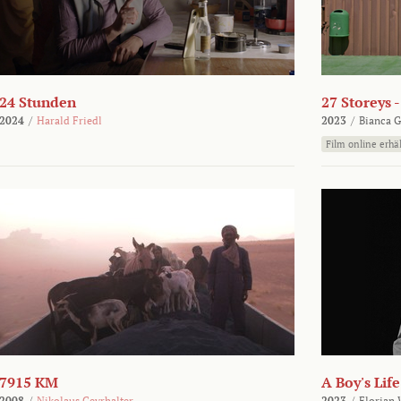
24 Stunden
27 Storeys 
2024
/
Harald Friedl
2023
/
Bianca G
Film online erhäl
7915 KM
A Boy's Life
2008
/
Nikolaus Geyrhalter
2023
/
Florian 