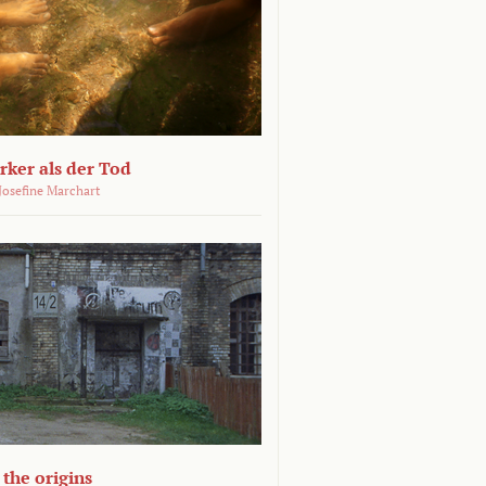
ärker als der Tod
 Josefine Marchart
the origins