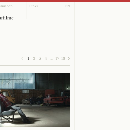
ilmshop
Links
EN
rfilme
1
2
3
4
…
17
18