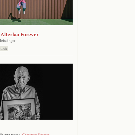
- Alterlaa Forever
leissinger
tlich
Weigensamer,
Christian Krönes