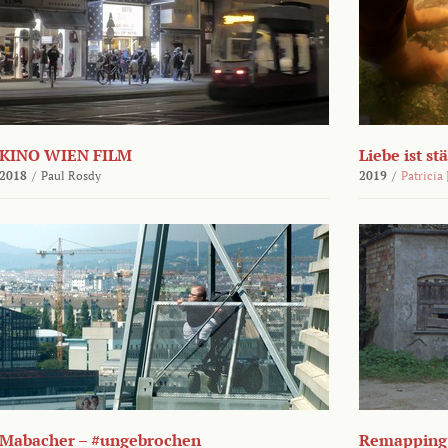
KINO WIEN FILM
Liebe ist st
2018
/
Paul Rosdy
2019
/
Patricia
Mabacher – #ungebrochen
Remapping 