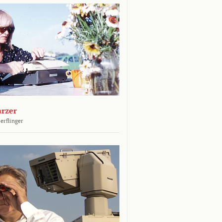
arzer
erflinger