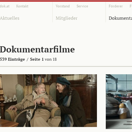
dok.at
Kontakt
Vorstand
Service
Förderer
F
Aktuelles
Mitglieder
Dokumenta
Dokumentarfilme
539 Einträge
/
Seite 1
von 18