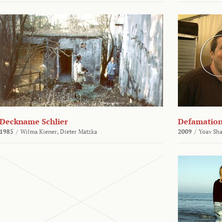
Deckname Schlier
Defamatio
1985
/
Wilma Kiener,
Dieter Matzka
2009
/
Yoav Sh