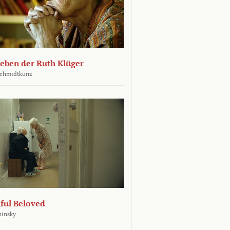
leben der Ruth Klüger
Schmidtkunz
ful Beloved
hinsky