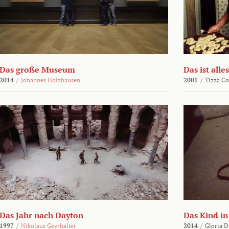
Das große Museum
Das ist alles
2014
/
Johannes Holzhausen
2001
/
Tizza Co
Das Jahr nach Dayton
Das Kind in
1997
/
Nikolaus Geyrhalter
2014
/
Gloria D