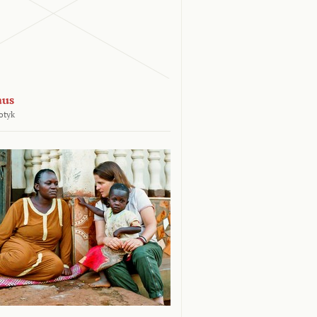
aus
otyk