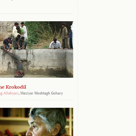
he Krokodil
g Allahyari
,
Maziyar Moshtagh Gohary