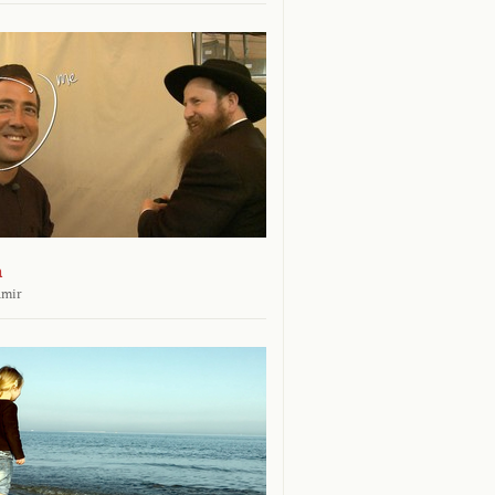
n
amir