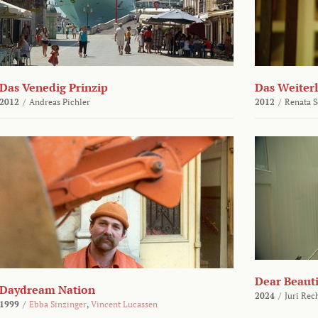
Das Venedig Prinzip
Das Weiter
2012
/
Andreas Pichler
2012
/
Renata 
Dear Beauti
Daydream Nation
2024
/
Juri Rec
1999
/
Ebba Sinzinger
,
Vincent Lucassen