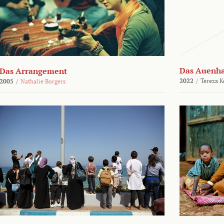
Das Auenh
Das Arrangement
2022
/
Tereza K
2005
/
Nathalie Borgers