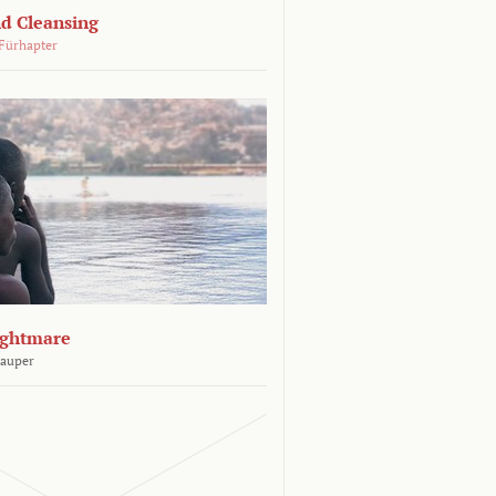
d Cleansing
Fürhapter
ightmare
Sauper