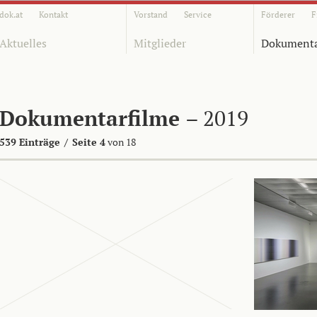
dok.at
Kontakt
Vorstand
Service
Förderer
F
Aktuelles
Mitglieder
Dokumenta
Dokumentarfilme
– 2019
539 Einträge
/
Seite 4
von 18