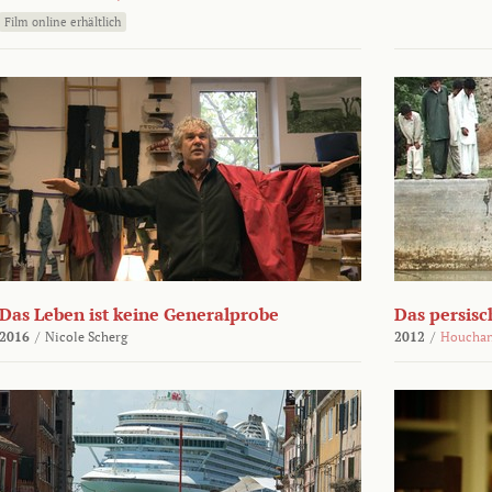
Film online erhältlich
Das Leben ist keine Generalprobe
Das persisc
2016
/
Nicole Scherg
2012
/
Houchan