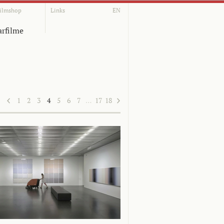
ilmshop
Links
EN
rfilme
1
2
3
4
5
6
7
…
17
18