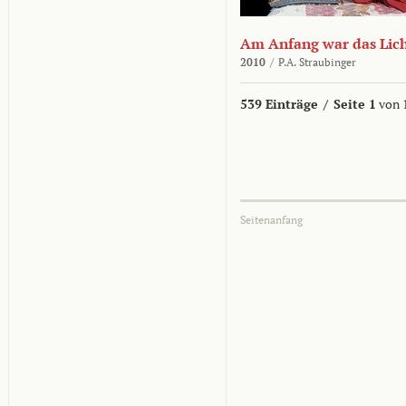
Am Anfang war das Lic
2010
/
P.A. Straubinger
539 Einträge
/
Seite 1
von 
Seitenanfang