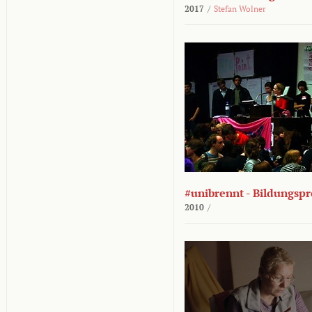
2017
/
Stefan Wolner
#unibrennt - Bildungspr
2010
/