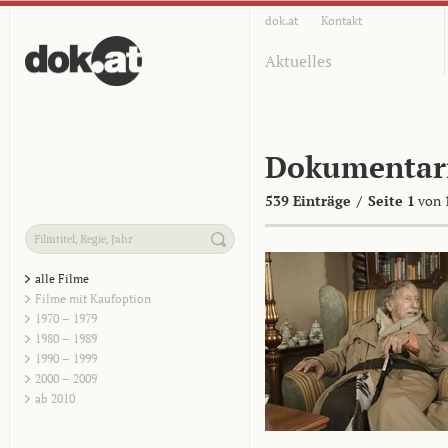
dok.at
Kontakt
Aktuelles
Dokumentar
539 Einträge
/
Seite 1
von 
alle Filme
Filme mit Kaufoption
1970 – 1979
1980 – 1989
1990 – 1999
2000 – 2009
ab 2010