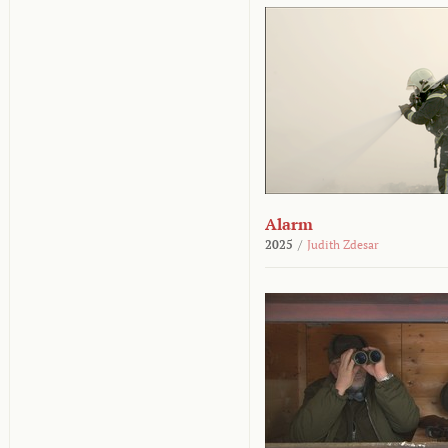
Alarm
2025
/
Judith Zdesar