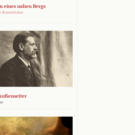
 eines nahen Bergs
an Brameshuber
Außenseiter
ar