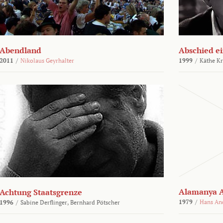
Abendland
Abschied ei
2011
/
Nikolaus Geyrhalter
1999
/
Käthe Kr
Alamanya A
Achtung Staatsgrenze
1979
/
Hans An
1996
/
Sabine Derflinger,
Bernhard Pötscher