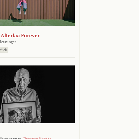
- Alterlaa Forever
leissinger
tlich
Weigensamer,
Christian Krönes