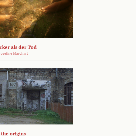
ärker als der Tod
 Josefine Marchart
the origins