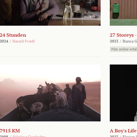
24 Stunden
27 Storeys 
2024
/
Harald Friedl
2023
/
Bianca G
Film online erhäl
7915 KM
A Boy's Life
2008
/
Nikolaus Geyrhalter
2023
/
Florian 