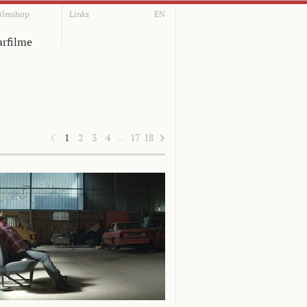
ilmshop
Links
EN
rfilme
1
2
3
4
…
17
18