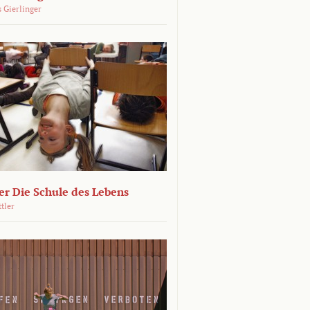
 Gierlinger
r Die Schule des Lebens
ttler