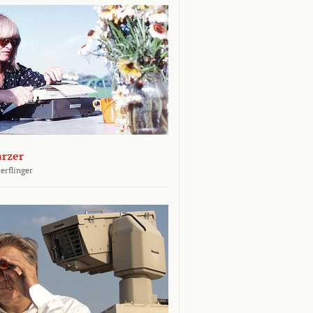
arzer
erflinger