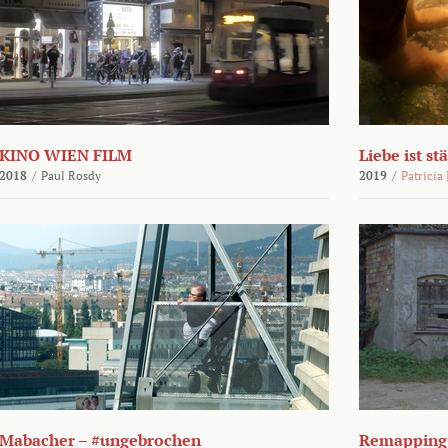
KINO WIEN FILM
Liebe ist st
2018
/
Paul Rosdy
2019
/
Patricia
Mabacher – #ungebrochen
Remapping 