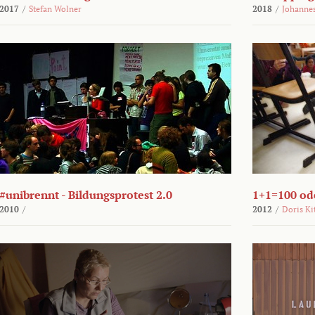
2017
/
Stefan Wolner
2018
/
Johannes
#unibrennt - Bildungsprotest 2.0
1+1=100 ode
2010
/
2012
/
Doris Ki