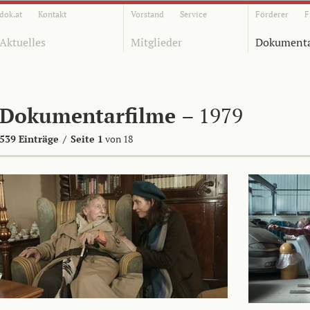
dok.at
Kontakt
Vorstand
Service
Förderer
F
Aktuelles
Mitglieder
Dokumenta
Dokumentarfilme
– 1979
539 Einträge
/
Seite 1
von 18