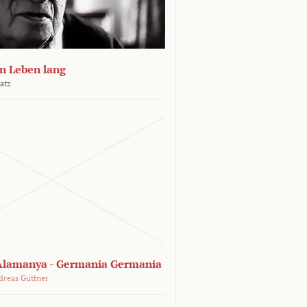
n Leben lang
atz
lamanya - Germania Germania
dreas Guttner