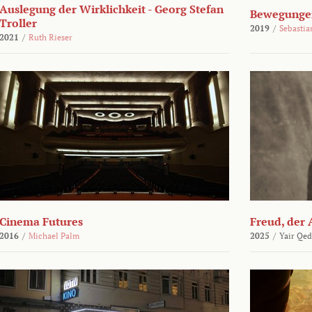
Auslegung der Wirklichkeit - Georg Stefan
Bewegungen
Troller
2019
/
Sebasti
2021
/
Ruth Rieser
Cinema Futures
Freud, der 
2016
/
Michael Palm
2025
/
Yair Qed