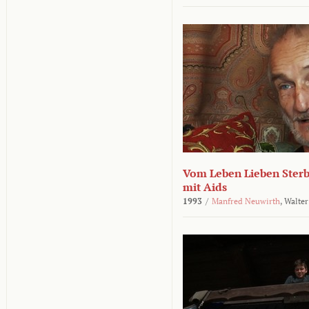
Vom Leben Lieben Sterb
mit Aids
1993
/
Manfred Neuwirth
,
Walter