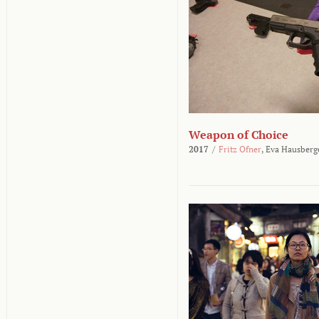
Weapon of Choice
2017
/
Fritz Ofner
,
Eva Hausberg