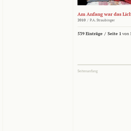
Am Anfang war das Lic
2010
/
P.A. Straubinger
539 Einträge
/
Seite 1
von 
Seitenanfang