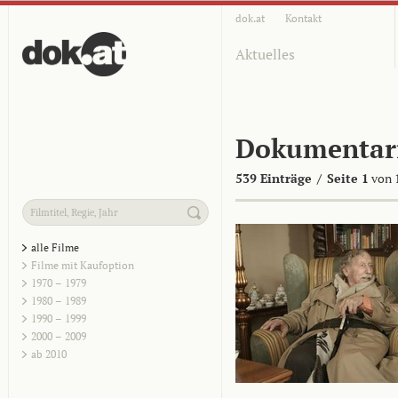
dok.at
Kontakt
Aktuelles
Dokumentar
539 Einträge
/
Seite 1
von 
alle Filme
Filme mit Kaufoption
1970 – 1979
1980 – 1989
1990 – 1999
2000 – 2009
ab 2010