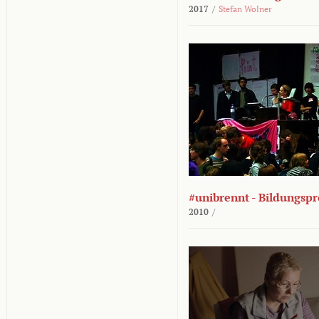
2017
/
Stefan Wolner
#unibrennt - Bildungspr
2010
/