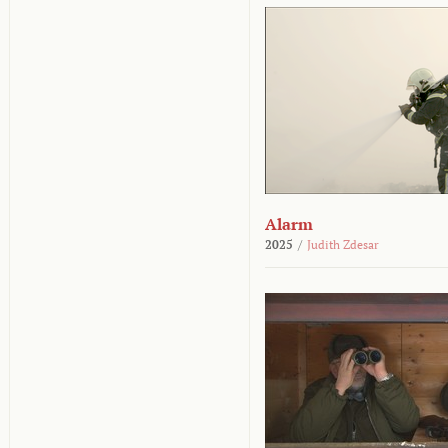
Alarm
2025
/
Judith Zdesar