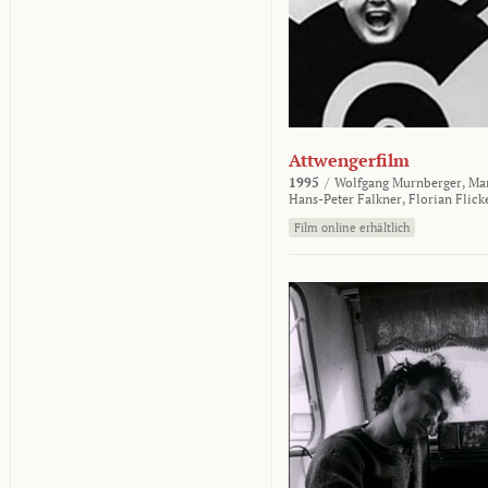
Attwengerfilm
1995
/
Wolfgang Murnberger,
Mar
Hans-Peter Falkner,
Florian Flick
Film online erhältlich