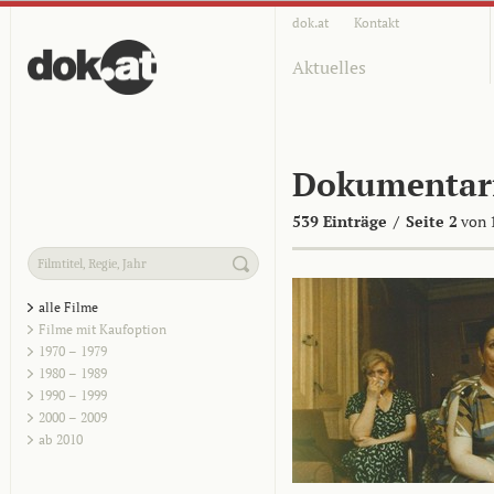
dok.at
Kontakt
Aktuelles
Dokumentar
539 Einträge
/
Seite 2
von 
alle Filme
Filme mit Kaufoption
1970 – 1979
1980 – 1989
1990 – 1999
2000 – 2009
ab 2010