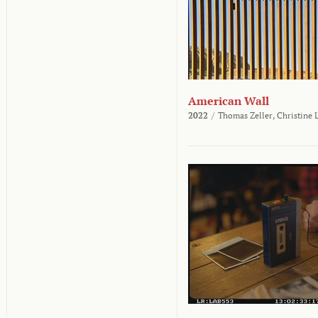
American Wall
2022
/
Thomas Zeller,
Christine 