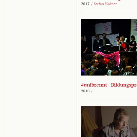
2017
/
Stefan Wolner
#unibrennt - Bildungspr
2010
/