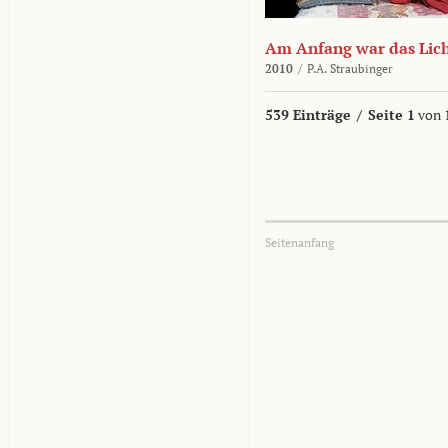
Am Anfang war das Lic
2010
/
P.A. Straubinger
539 Einträge
/
Seite 1
von 
Seitenanfang