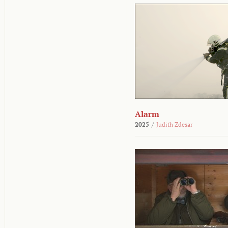
Alarm
2025
/
Judith Zdesar