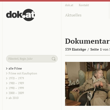
dok.at
Kontakt
Aktuelles
Dokumentar
539 Einträge
/
Seite 1
von 
alle Filme
Filme mit Kaufoption
1970 – 1979
1980 – 1989
1990 – 1999
2000 – 2009
ab 2010