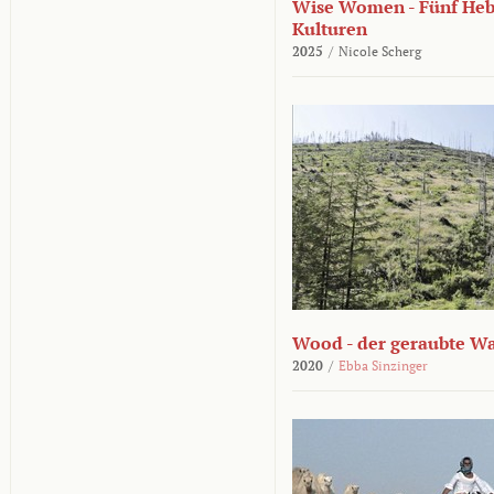
Wise Women - Fünf He
Kulturen
2025
/
Nicole Scherg
Wood - der geraubte W
2020
/
Ebba Sinzinger