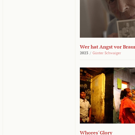
Wer hat Angst vor Brau
2023
/
Günter Schwaiger
Whores´Glory