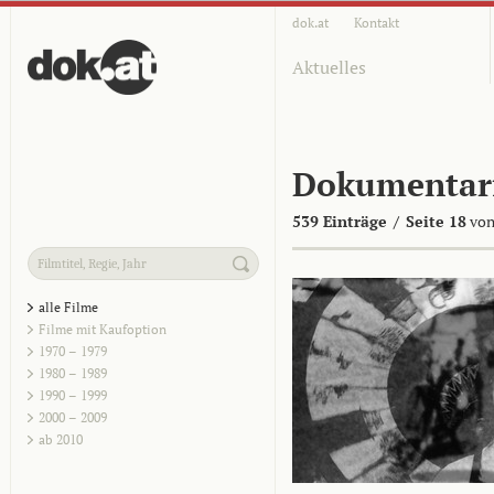
dok.at
Kontakt
Aktuelles
Dokumentar
539 Einträge
/
Seite 18
von
alle Filme
Filme mit Kaufoption
1970 – 1979
1980 – 1989
1990 – 1999
2000 – 2009
ab 2010