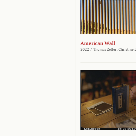
American Wall
2022
/
Thomas Zeller,
Christine 