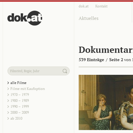
dok.at
Kontakt
Aktuelles
Dokumentar
539 Einträge
/
Seite 2
von 
alle Filme
Filme mit Kaufoption
1970 – 1979
1980 – 1989
1990 – 1999
2000 – 2009
ab 2010