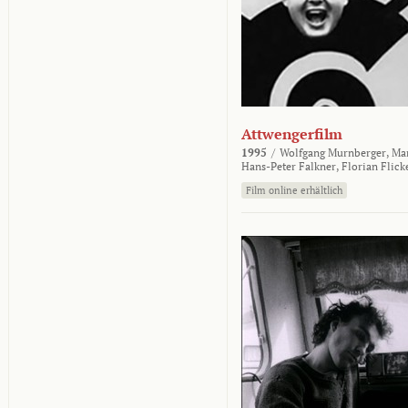
Attwengerfilm
1995
/
Wolfgang Murnberger,
Mar
Hans-Peter Falkner,
Florian Flick
Film online erhältlich