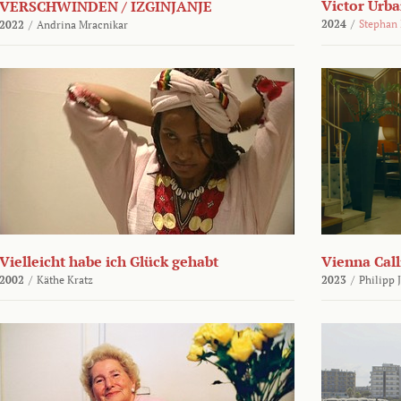
Victor Urba
VERSCHWINDEN / IZGINJANJE
2024
/
Stephan
2022
/
Andrina Mracnikar
Vielleicht habe ich Glück gehabt
Vienna Call
2002
/
Käthe Kratz
2023
/
Philipp 