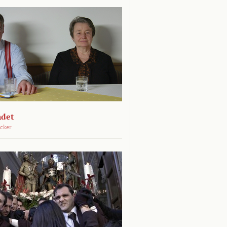
ndet
öcker