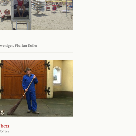
tweniger,
Florian Kofler
eben
Zeller