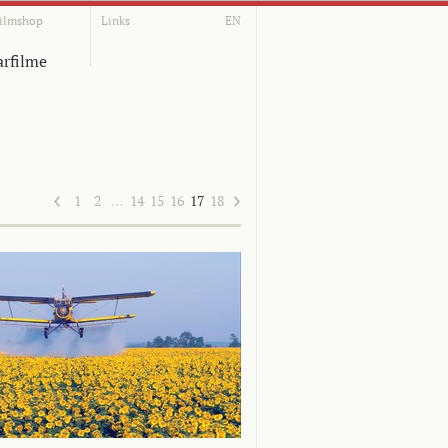
ilmshop
Links
EN
rfilme
1
2
…
14
15
16
17
18