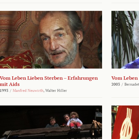
Vom Leben Lieben Sterben – Erfahrungen
Vom Leben 
mit Aids
2003
/
Bernadet
1993
/
Manfred Neuwirth
,
Walter Hiller