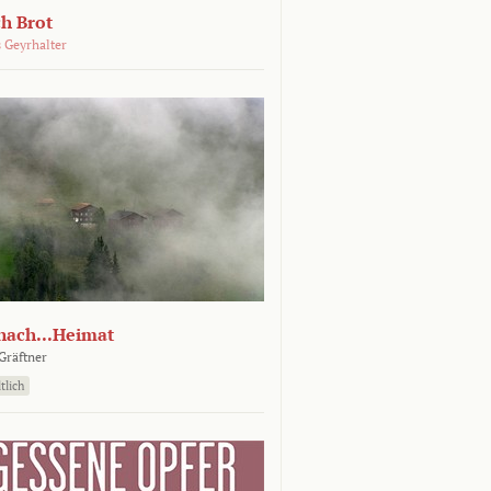
ch Brot
 Geyrhalter
nach...Heimat
Gräftner
tlich