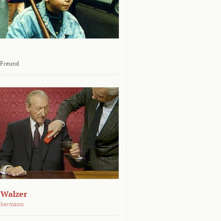
 Freund
 Walzer
ckermann