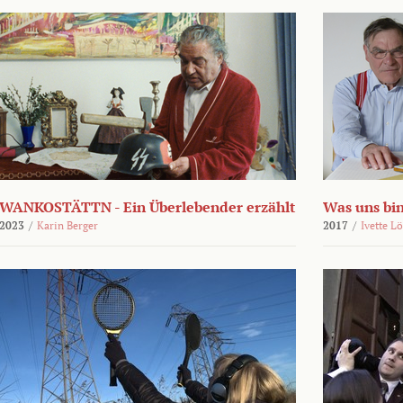
WANKOSTÄTTN - Ein Überlebender erzählt
Was uns bi
2023
/
Karin Berger
2017
/
Ivette L