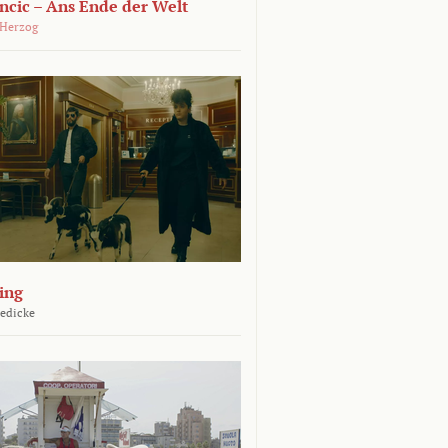
ncic – Ans Ende der Welt
 Herzog
ing
Jedicke