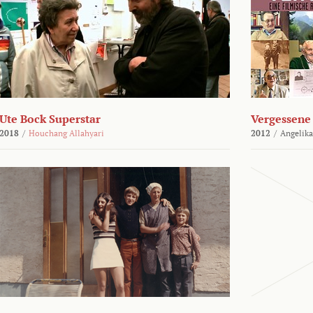
Ute Bock Superstar
Vergessene 
2018
/
Houchang Allahyari
2012
/
Angelika