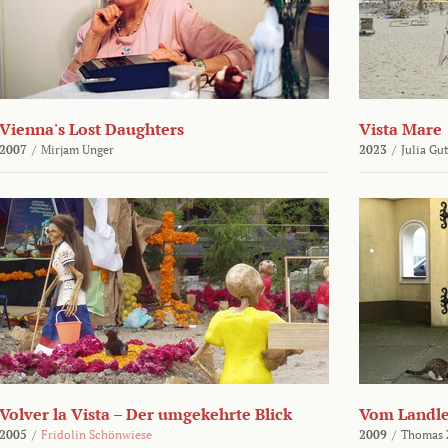
Vienna's Lost Daughters
Vista Mare
2007
/
Mirjam Unger
2023
/
Julia Gu
Volver la Vista – Der umgekehrte Blick
Vom Landl
2005
/
Fridolin Schönwiese
2009
/
Thomas 