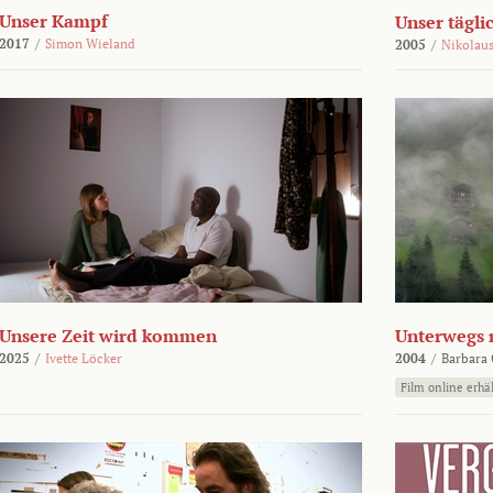
Unser Kampf
Unser tägli
2017
/
Simon Wieland
2005
/
Nikolaus
Unsere Zeit wird kommen
Unterwegs 
2025
/
Ivette Löcker
2004
/
Barbara 
Film online erhäl