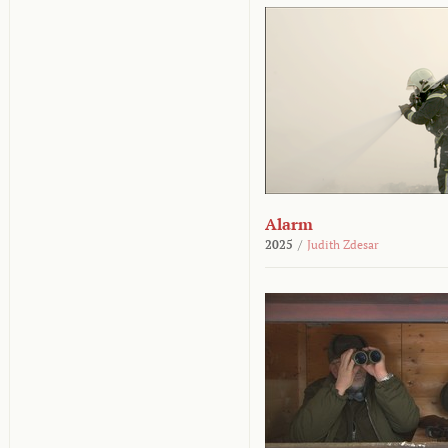
Alarm
2025
/
Judith Zdesar