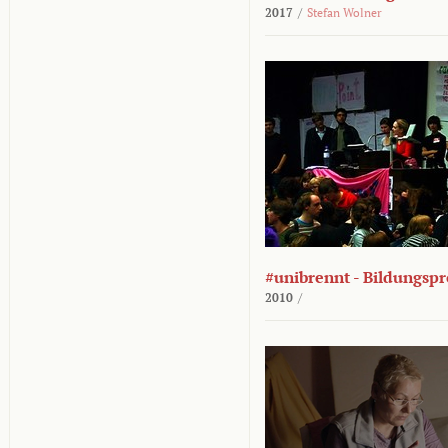
2017
/
Stefan Wolner
#unibrennt - Bildungspr
2010
/