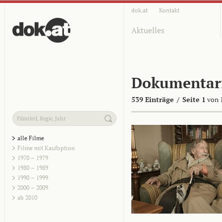
dok.at
Kontakt
Aktuelles
Dokumentar
539 Einträge
/
Seite 1
von 
alle Filme
Filme mit Kaufoption
1970 – 1979
1980 – 1989
1990 – 1999
2000 – 2009
ab 2010