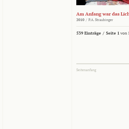
Am Anfang war das Lic
2010
/
P.A. Straubinger
539 Einträge
/
Seite 1
von 
Seitenanfang