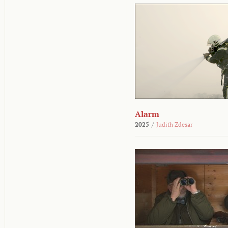
Alarm
2025
/
Judith Zdesar