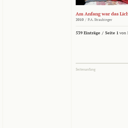
Am Anfang war das Lic
2010
/
P.A. Straubinger
539 Einträge
/
Seite 1
von 
Seitenanfang