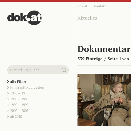
dok.at
Kontakt
Aktuelles
Dokumentar
539 Einträge
/
Seite 1
von 
alle Filme
Filme mit Kaufoption
1970 – 1979
1980 – 1989
1990 – 1999
2000 – 2009
ab 2010