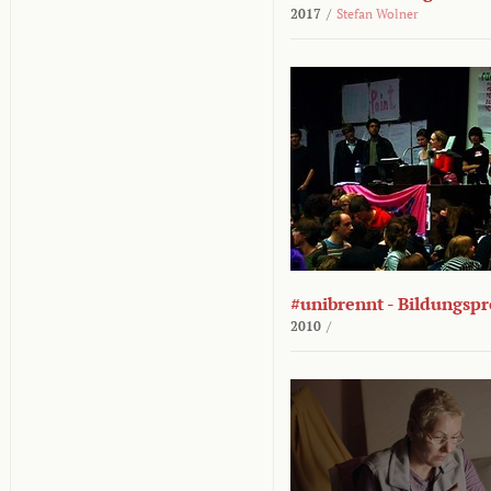
2017
/
Stefan Wolner
#unibrennt - Bildungspr
2010
/