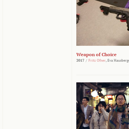
Weapon of Choice
2017
/
Fritz Ofner
,
Eva Hausberg