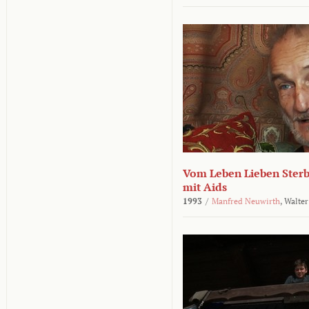
Vom Leben Lieben Sterb
mit Aids
1993
/
Manfred Neuwirth
,
Walter