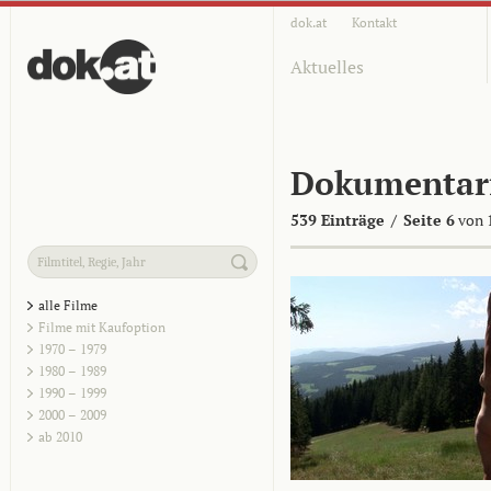
dok.at
Kontakt
Aktuelles
Dokumentar
539 Einträge
/
Seite 6
von 
alle Filme
Filme mit Kaufoption
1970 – 1979
1980 – 1989
1990 – 1999
2000 – 2009
ab 2010