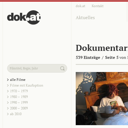
dok.at
Kontakt
Aktuelles
Dokumentar
539 Einträge
/
Seite 5
von 
alle Filme
Filme mit Kaufoption
1970 – 1979
1980 – 1989
1990 – 1999
2000 – 2009
ab 2010