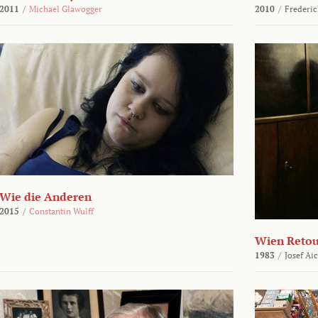
2011
/
Michael Glawogger
2010
/
Frederic
Wie die Anderen
2015
/
Constantin Wulff
Wien Reto
1983
/
Josef Ai