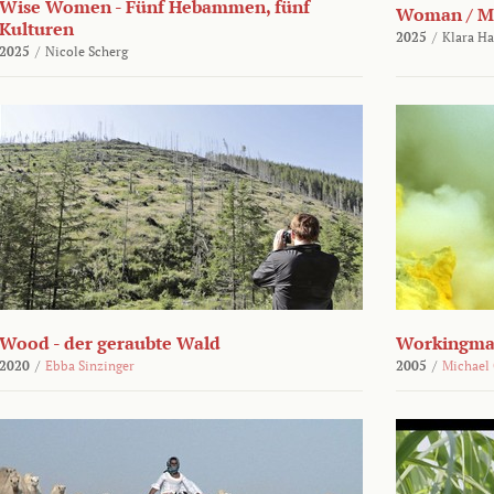
Wise Women - Fünf Hebammen, fünf
Woman / M
Kulturen
2025
/
Klara H
2025
/
Nicole Scherg
Wood - der geraubte Wald
Workingma
2020
/
Ebba Sinzinger
2005
/
Michael