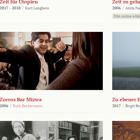
Zeit für Utopien
Zeit zu geh
2017 - 2018
/
Kurt Langbein
2006
/
Anita N
Film online erhäl
Zorros Bar Mizwa
Zu ebener 
2006
/
Ruth Beckermann
2017
/
Birgit B