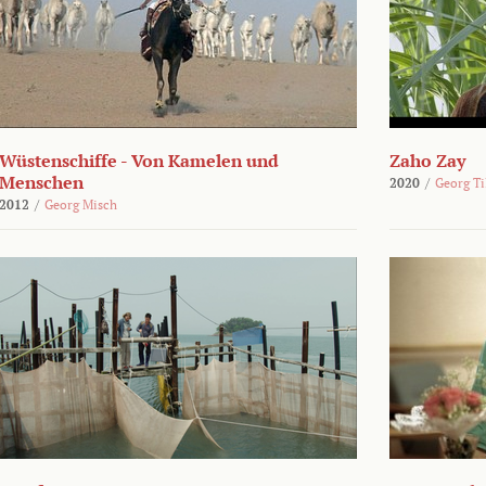
Wüstenschiffe - Von Kamelen und
Zaho Zay
Menschen
2020
/
Georg Ti
2012
/
Georg Misch