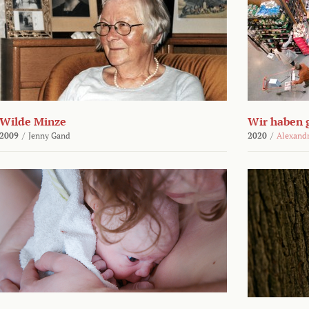
Wilde Minze
Wir haben 
2009
/
Jenny Gand
2020
/
Alexand