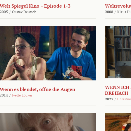
Welt Spiegel Kino – Episode 1-3
Weltrevolu
2005
/
Gustav Deutsch
2008
/
Klaus H
WENN ICH 
Wenn es blendet, öffne die Augen
DREIFACH
2014
/
Ivette Löcker
2023
/
Christia