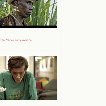
ller
,
Maéva Ranaïvojaona