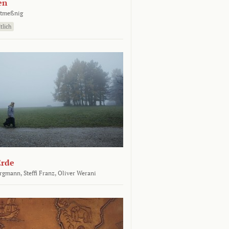
en
atmeßnig
tlich
Erde
ergmann,
Steffi Franz,
Oliver Werani