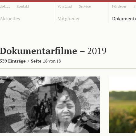
dok.at
Kontakt
Vorstand
Service
Förderer
F
Aktuelles
Mitglieder
Dokumenta
Dokumentarfilme
– 2019
539 Einträge
/
Seite 18
von 18