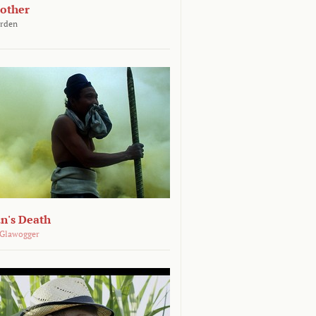
other
arden
n's Death
 Glawogger