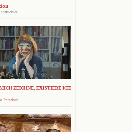
tion
undsbichler
MICH ZEICHNE, EXISTIERE ICH
na Perschon