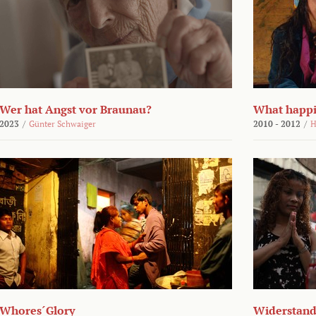
Wer hat Angst vor Braunau?
What happi
2023
/
Günter Schwaiger
2010 - 2012
/
H
Whores´Glory
Widerstand