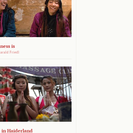
ness is
arald Friedl
 in Haiderland