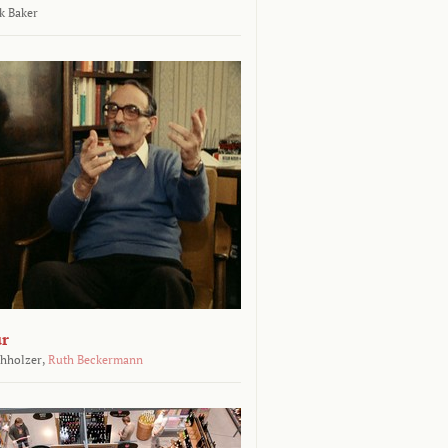
k Baker
ur
chholzer,
Ruth Beckermann