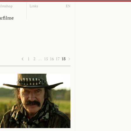
ilmshop
Links
EN
rfilme
1
2
…
15
16
17
18