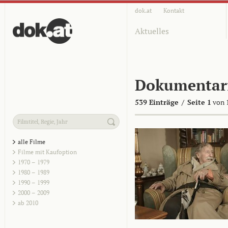
dok.at
Kontakt
Aktuelles
Dokumentar
539 Einträge
/
Seite 1
von 
alle Filme
Filme mit Kaufoption
1970 – 1979
1980 – 1989
1990 – 1999
2000 – 2009
ab 2010