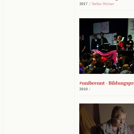
2017
/
Stefan Wolner
#unibrennt - Bildungspr
2010
/