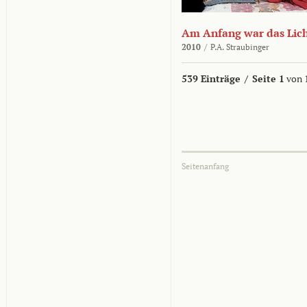
Am Anfang war das Lic
2010
/
P.A. Straubinger
539 Einträge
/
Seite 1
von 
Seitenanfang