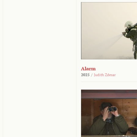
Alarm
2025
/
Judith Zdesar