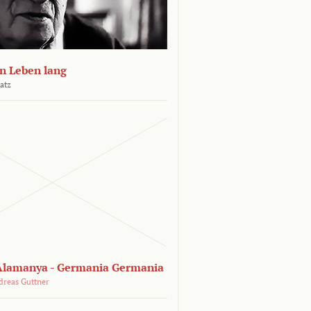
n Leben lang
atz
lamanya - Germania Germania
dreas Guttner