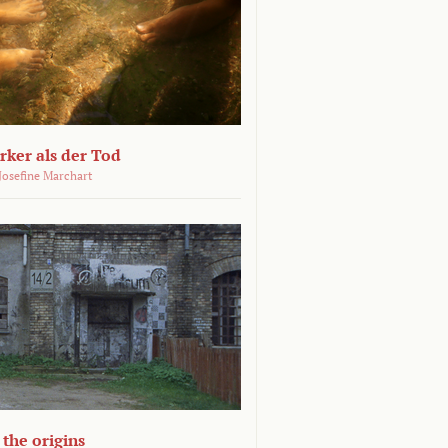
ärker als der Tod
 Josefine Marchart
the origins