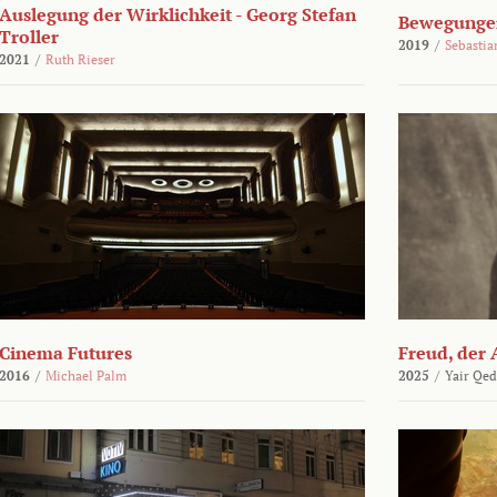
Auslegung der Wirklichkeit - Georg Stefan
Bewegungen
Troller
2019
/
Sebasti
2021
/
Ruth Rieser
Cinema Futures
Freud, der 
2016
/
Michael Palm
2025
/
Yair Qed