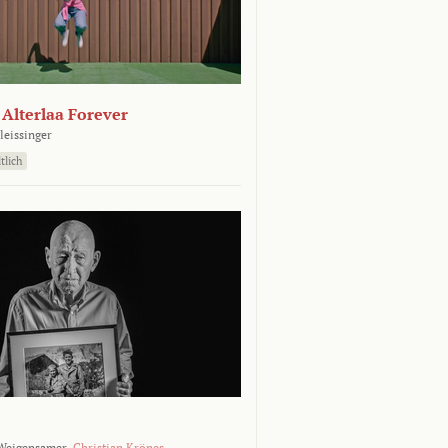
- Alterlaa Forever
leissinger
tlich
Weigensamer,
Christian Krönes