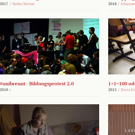
2017
/
Stefan Wolner
2018
/
Johannes
#unibrennt - Bildungsprotest 2.0
1+1=100 ode
2010
/
2012
/
Doris Ki