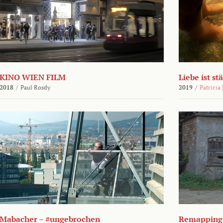
KINO WIEN FILM
Liebe ist st
2018
/
Paul Rosdy
2019
/
Patricia
Mabacher – #ungebrochen
Remapping 