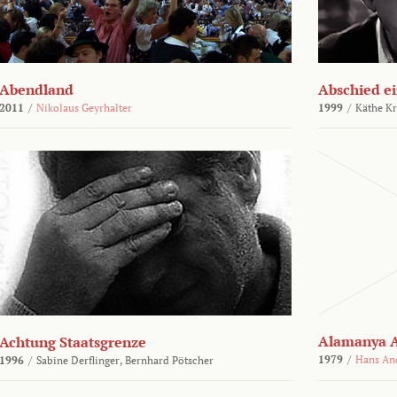
Abendland
Abschied ei
2011
/
Nikolaus Geyrhalter
1999
/
Käthe Kr
Alamanya A
Achtung Staatsgrenze
1979
/
Hans An
1996
/
Sabine Derflinger,
Bernhard Pötscher