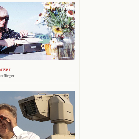
arzer
erflinger