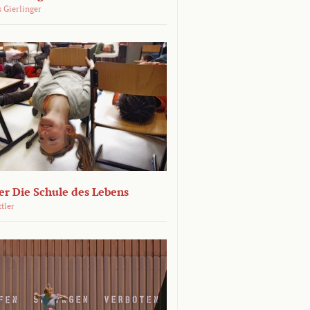
 Gierlinger
r Die Schule des Lebens
ttler