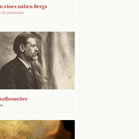
 eines nahen Bergs
an Brameshuber
Außenseiter
ar