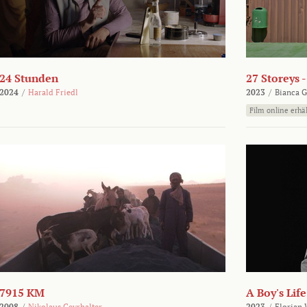
24 Stunden
27 Storeys 
2024
/
Harald Friedl
2023
/
Bianca G
Film online erhäl
7915 KM
A Boy's Life
2008
/
Nikolaus Geyrhalter
2023
/
Florian 