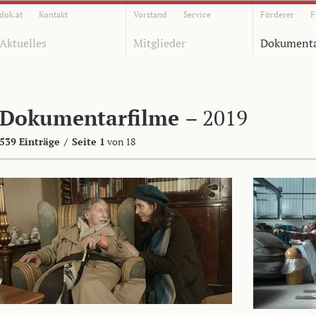
dok.at
Kontakt
Vorstand
Service
Förderer
F
Aktuelles
Mitglieder
Dokumenta
Dokumentarfilme
– 2019
539 Einträge
/
Seite 1
von 18