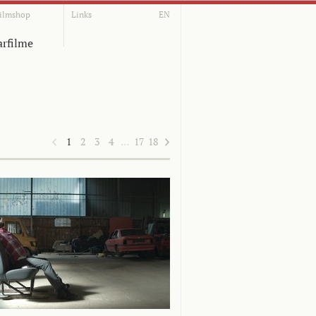
ilmshop
Links
EN
rfilme
1
2
3
4
…
17
18