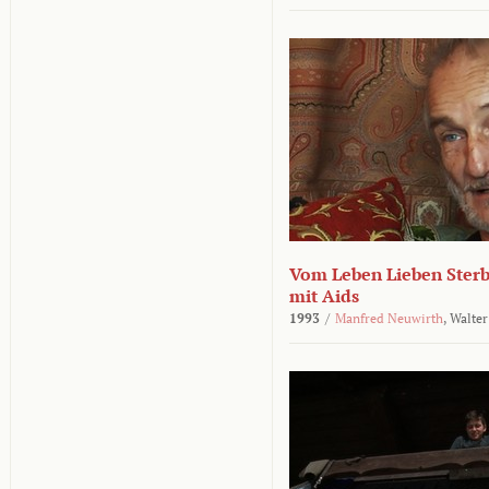
Vom Leben Lieben Sterb
mit Aids
1993
/
Manfred Neuwirth
,
Walter