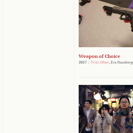
Weapon of Choice
2017
/
Fritz Ofner
,
Eva Hausberg