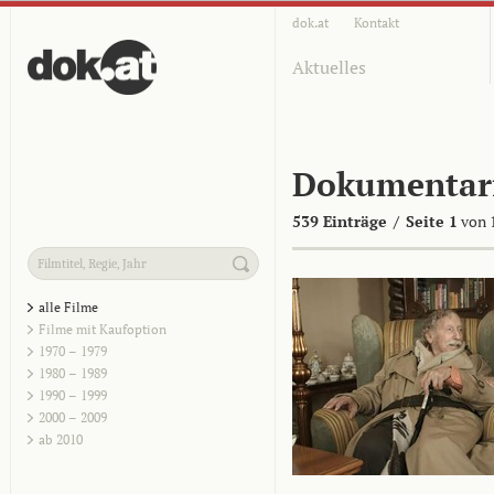
dok.at
Kontakt
Aktuelles
Dokumentar
539 Einträge
/
Seite 1
von 
alle Filme
Filme mit Kaufoption
1970 – 1979
1980 – 1989
1990 – 1999
2000 – 2009
ab 2010