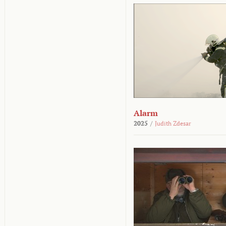
Alarm
2025
/
Judith Zdesar