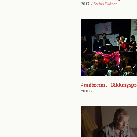
2017
/
Stefan Wolner
#unibrennt - Bildungspr
2010
/