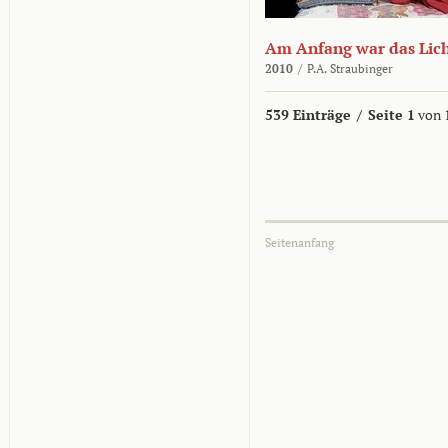
Am Anfang war das Lic
2010
/
P.A. Straubinger
539 Einträge
/
Seite 1
von 
Seitenanfang