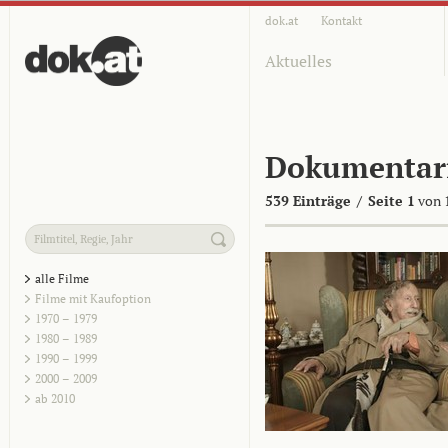
dok.at
Kontakt
Aktuelles
Dokumentar
539 Einträge
/
Seite 1
von 
alle Filme
Filme mit Kaufoption
1970 – 1979
1980 – 1989
1990 – 1999
2000 – 2009
ab 2010