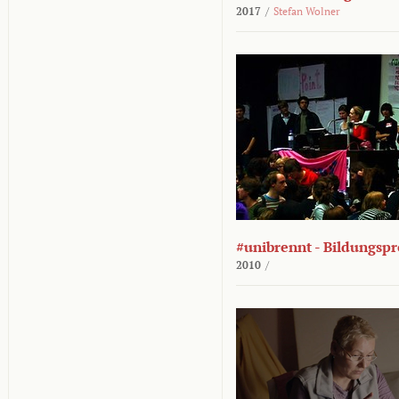
2017
/
Stefan Wolner
#unibrennt - Bildungspr
2010
/