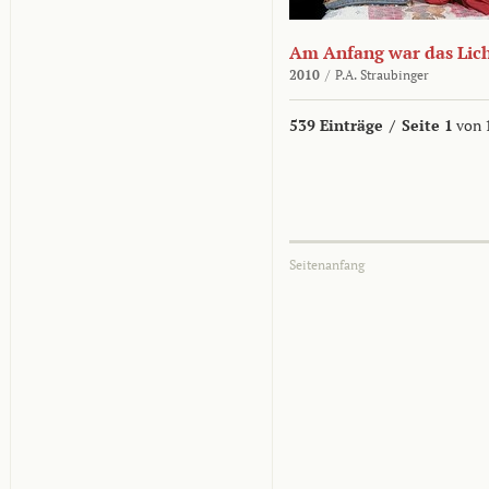
Am Anfang war das Lic
2010
/
P.A. Straubinger
539 Einträge
/
Seite 1
von 
Seitenanfang