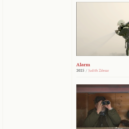
Alarm
2025
/
Judith Zdesar