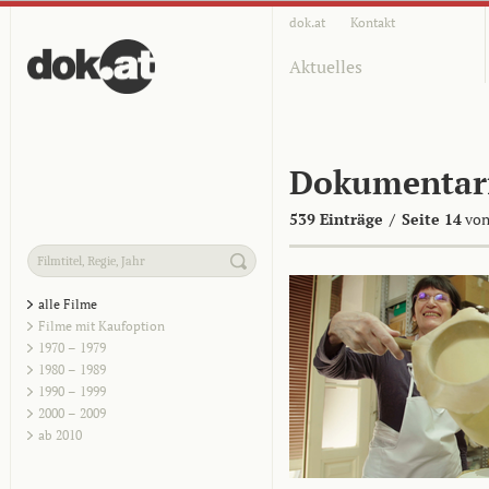
dok.at
Kontakt
Aktuelles
Dokumentar
539 Einträge
/
Seite 14
von
alle Filme
Filme mit Kaufoption
1970 – 1979
1980 – 1989
1990 – 1999
2000 – 2009
ab 2010