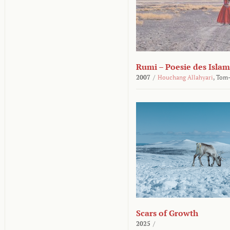
Rumi – Poesie des Islam
2007
/
Houchang Allahyari
,
Tom-
Scars of Growth
2025
/