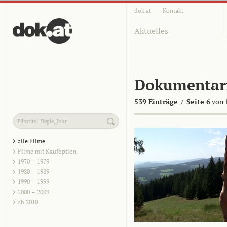
dok.at
Kontakt
Aktuelles
Dokumentar
539 Einträge
/
Seite 6
von 
alle Filme
Filme mit Kaufoption
1970 – 1979
1980 – 1989
1990 – 1999
2000 – 2009
ab 2010