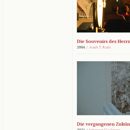
Die Souvenirs des Herr
2004
/
Arash T. Riahi
Die vergangenen Zukün
2021
/
Johannes Gierlinger