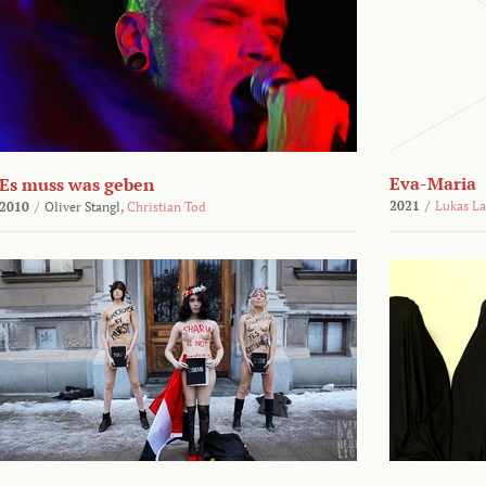
Eva-Maria
Es muss was geben
2021
/
Lukas L
2010
/
Oliver Stangl,
Christian Tod