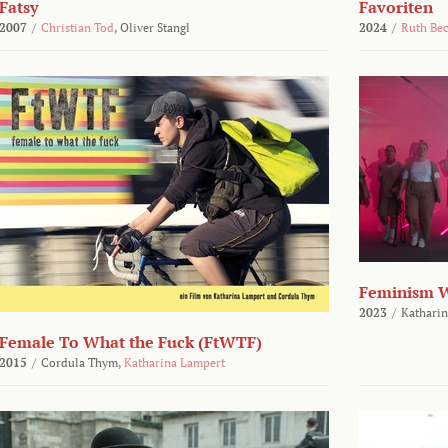
Fatsy
Favoriten
2007
/
Christian Tod
,
Oliver Stangl
2024
/
Ruth Be
Feminism 
2023
/
Katharin
Female To What the Fuck (FtWTF)
2015
/
Cordula Thym,
Katharina Lampert