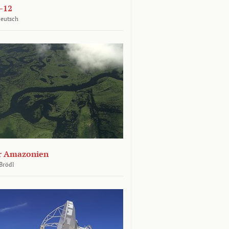
–12
Deutsch
er Amazonien
Brödl