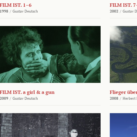
FILM IST. 1–6
FILM IST. 7
1998
/
Gustav Deutsch
2002
/
Gustav 
FILM IST. a girl & a gun
Flieger üb
2009
/
Gustav Deutsch
2008
/
Herbert 