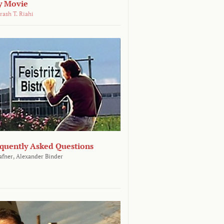
y Movie
rash T. Riahi
equently Asked Questions
afner,
Alexander Binder