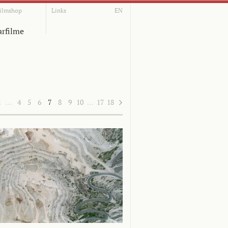
ilmshop
Links
EN
rfilme
2
…
4
5
6
7
8
9
10
…
17
18