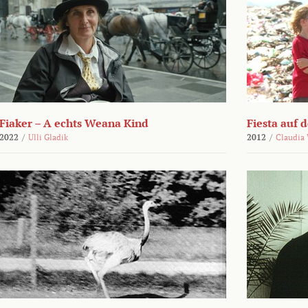
Fiaker – A echts Weana Kind
Fiesta auf 
2022
/
Ulli Gladik
2012
/
Claudia