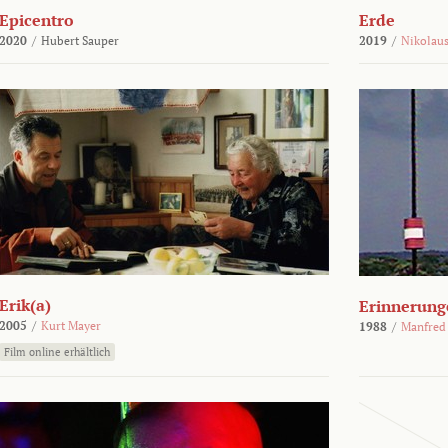
Epicentro
Erde
2020
/
Hubert Sauper
2019
/
Nikolaus
Erik(a)
Erinnerung
2005
/
Kurt Mayer
1988
/
Manfred
Film online erhältlich