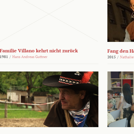
Familie Villano kehrt nicht zurück
Fang den H
1981
/
Hans Andreas Guttner
2015
/
Nathalie