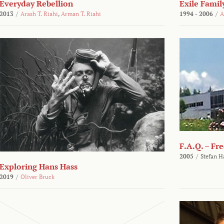
Everyday Rebellion
Exile Famil
2013
/
Arash T. Riahi
,
Arman T. Riahi
1994 - 2006
/
A
F.A.Q. – Fr
2005
/
Stefan H
Exploring Hans Hass
2019
/
Oliver Bruck