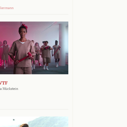
ckermann
WTF
a Mückstein