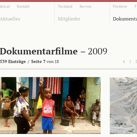
dok.at
Kontakt
Vorstand
Service
Förderer
F
Aktuelles
Mitglieder
Dokumenta
Dokumentarfilme
– 2009
539 Einträge
/
Seite 7
von 18
1