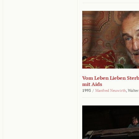
Vom Leben Lieben Sterb
mit Aids
1993
/
Manfred Neuwirth
,
Walter