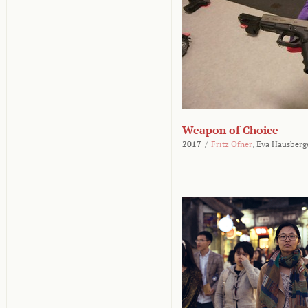
Weapon of Choice
2017
/
Fritz Ofner
,
Eva Hausberg