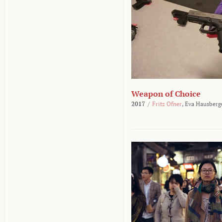
Weapon of Choice
2017
/
Fritz Ofner
,
Eva Hausberg