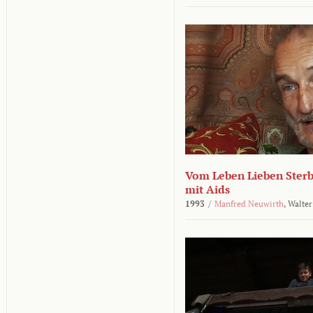
Vom Leben Lieben Sterb
mit Aids
1993
/
Manfred Neuwirth
,
Walter